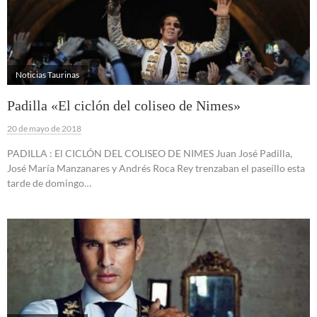
Noticias Taurinas
Padilla «El ciclón del coliseo de Nimes»
20 de mayo de 2018
PADILLA : El CICLÓN DEL COLISEO DE NIMES Juan José Padilla,
José María Manzanares y Andrés Roca Rey trenzaban el paseíllo esta
tarde de domingo…