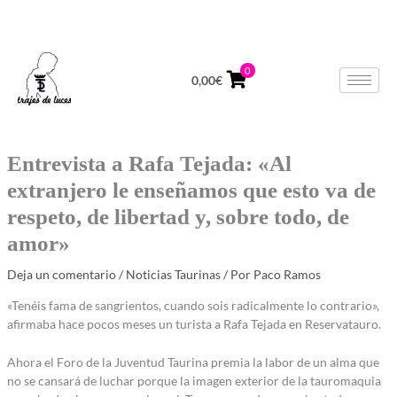
Ir
624 678 964
Lunes a Viernes de 10 a 14h
al
contenido
0
0,00
€
Entrevista a Rafa Tejada: «Al
extranjero le enseñamos que esto va de
respeto, de libertad y, sobre todo, de
amor»
Deja un comentario
/
Noticias Taurinas
/ Por
Paco Ramos
«Tenéis fama de sangrientos, cuando sois radicalmente lo contrario»,
afirmaba hace pocos meses un turista a Rafa Tejada en Reservatauro.
Ahora el Foro de la Juventud Taurina premia la labor de un alma que
no se cansará de luchar porque la imagen exterior de la tauromaquia