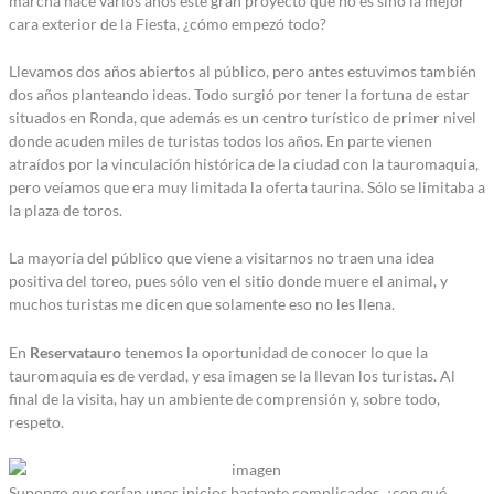
marcha hace varios años este gran proyecto que no es sino la mejor
cara exterior de la Fiesta, ¿cómo empezó todo?
Llevamos dos años abiertos al público, pero antes estuvimos también
dos años planteando ideas. Todo surgió por tener la fortuna de estar
situados en Ronda, que además es un centro turístico de primer nivel
donde acuden miles de turistas todos los años. En parte vienen
atraídos por la vinculación histórica de la ciudad con la tauromaquia,
pero veíamos que era muy limitada la oferta taurina. Sólo se limitaba a
la plaza de toros.
La mayoría del público que viene a visitarnos no traen una idea
positiva del toreo, pues sólo ven el sitio donde muere el animal, y
muchos turistas me dicen que solamente eso no les llena.
En
Reservatauro
tenemos la oportunidad de conocer lo que la
tauromaquia es de verdad, y esa imagen se la llevan los turistas. Al
final de la visita, hay un ambiente de comprensión y, sobre todo,
respeto.
Supongo que serían unos inicios bastante complicados, ¿con qué