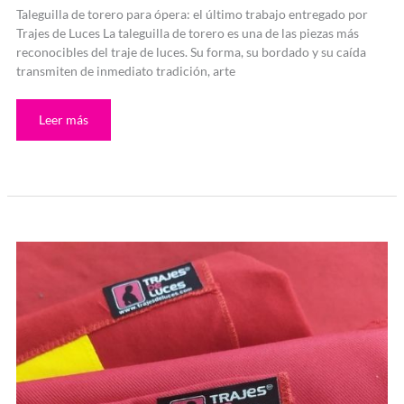
Taleguilla de torero para ópera: el último trabajo entregado por
Trajes de Luces La taleguilla de torero es una de las piezas más
reconocibles del traje de luces. Su forma, su bordado y su caída
transmiten de inmediato tradición, arte
Leer más
Muleta
de
torero
profesional
en
24h
en
tu
casa