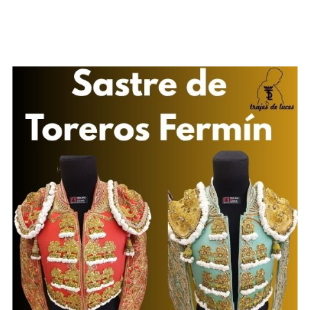
Traje
de
luces
segunda
mano
Fermín