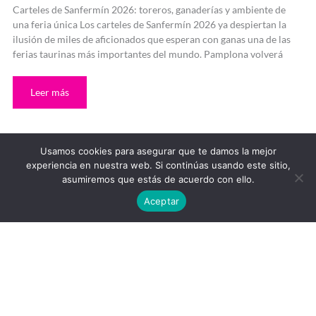
Carteles de Sanfermín 2026: toreros, ganaderías y ambiente de
una feria única Los carteles de Sanfermín 2026 ya despiertan la
ilusión de miles de aficionados que esperan con ganas una de las
ferias taurinas más importantes del mundo. Pamplona volverá
Leer más
Usamos cookies para asegurar que te damos la mejor
experiencia en nuestra web. Si continúas usando este sitio,
asumiremos que estás de acuerdo con ello.
Traje
Aceptar
de
luces
negro
y
oro