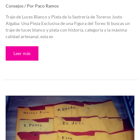
Consejos
/ Por
Paco Ramos
Traje de Luces Blanco y Plata de la Sastrería de Toreros Justo
Algaba: Una Pieza Exclusiva de una Figura del Toreo Si buscas un
traje de luces blanco y plata con historia, categoría y la máxima
calidad artesanal, esta es
Leer más
32
muletas
de
torero
de
coleccionista