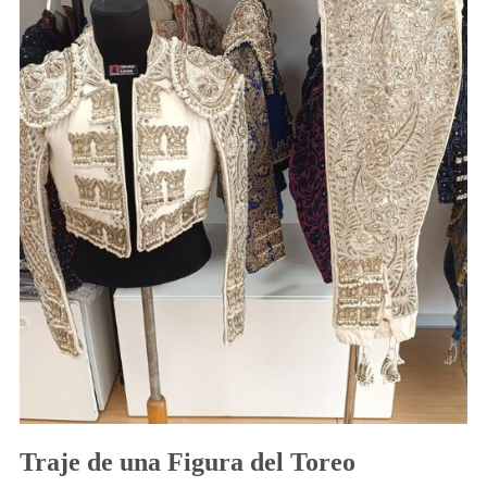
una
Figura
del
Toreo
Traje de una Figura del Toreo