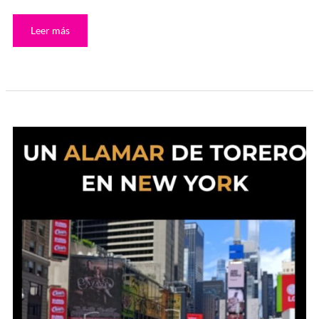
Leer más
Un
alamar
de
torero
en
New
York