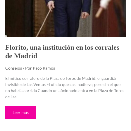
Florito, una institución en los corrales
de Madrid
Consejos
/ Por
Paco Ramos
El mítico corralero de la Plaza de Toros de Madrid: el guardián
invisible de Las Ventas El oficio que casi nadie ve, pero sin el que
no habría corrida Cuando un aficionado entra en la Plaza de Toros
de Las
Leer más