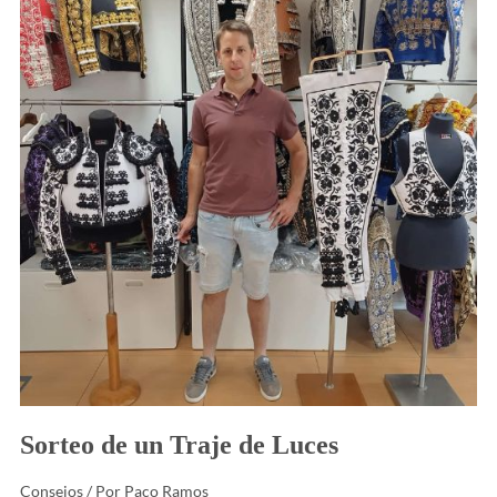
Traje
de
Luces
Sorteo de un Traje de Luces
Consejos
/ Por
Paco Ramos