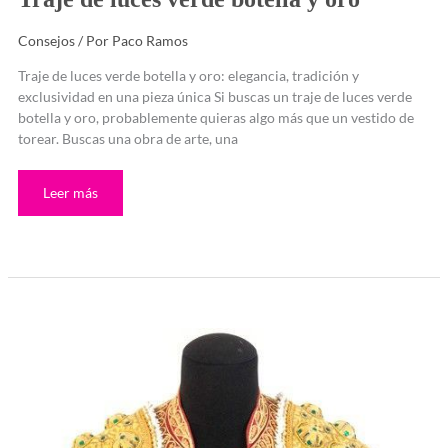
Consejos
/ Por
Paco Ramos
Traje de luces verde botella y oro: elegancia, tradición y
exclusividad en una pieza única Si buscas un traje de luces verde
botella y oro, probablemente quieras algo más que un vestido de
torear. Buscas una obra de arte, una
Leer más
Traje
de
luces
auténtico
español