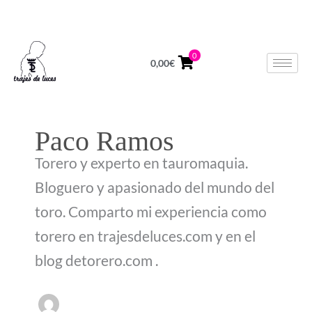
Ir
624 678 964
Lunes a Viernes de 10 a 14h
al
contenido
0
0,00
€
Paco Ramos
Torero y experto en tauromaquia.
Bloguero y apasionado del mundo del
toro. Comparto mi experiencia como
torero en trajesdeluces.com y en el
blog detorero.com .