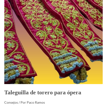
ópera
Taleguilla de torero para ópera
Consejos
/ Por
Paco Ramos