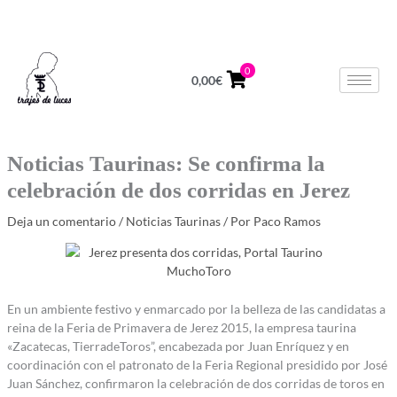
Ir
624 678 964
Lunes a Viernes de 10 a 14h
al
contenido
0
0,00
€
Noticias Taurinas: Se confirma la
celebración de dos corridas en Jerez
Deja un comentario
/
Noticias Taurinas
/ Por
Paco Ramos
En un ambiente festivo y enmarcado por la belleza de las candidatas a
reina de la Feria de Primavera de Jerez 2015, la empresa taurina
«Zacatecas, TierradeToros”, encabezada por Juan Enríquez y en
coordinación con el patronato de la Feria Regional presidido por José
Juan Sánchez, confirmaron la celebración de dos corridas de toros en