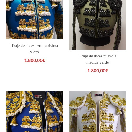
Traje de luces azul purisima
y oro
Traje de luces nuevo a
1.800,00
€
medida verde
1.800,00
€