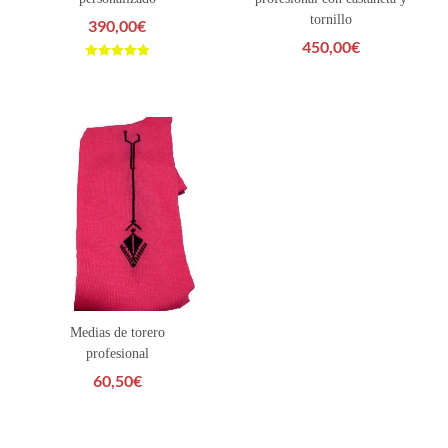
tornillo
390,00
€
450,00
€
Valorado con
5.00
de 5
Medias de torero
profesional
60,50
€