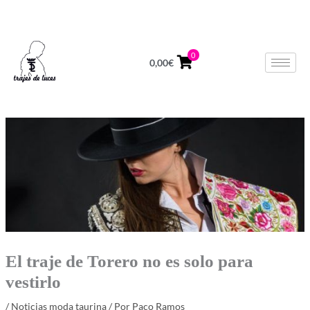
Ir
624 678 964
Lunes a Viernes de 10 a 14h
al
contenido
0
0,00
€
El traje de Torero no es solo para
vestirlo
/
Noticias moda taurina
/ Por
Paco Ramos