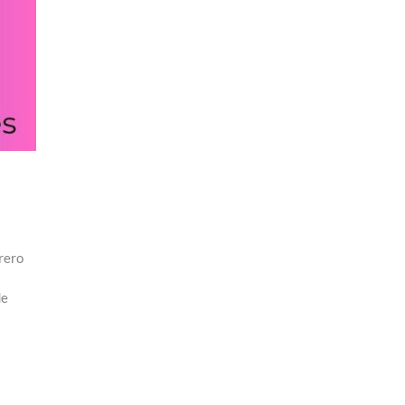
rero
de