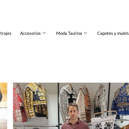
 trajes
Accesorios
Moda Taurina
Capotes y mulet
Sorteo
de
un
Traje
de
Luces