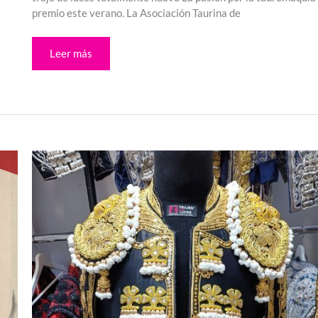
premio este verano. La Asociación Taurina de
Leer más
Traje
de
luces
negro
y
oro