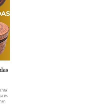
das
uarda
da es
rman