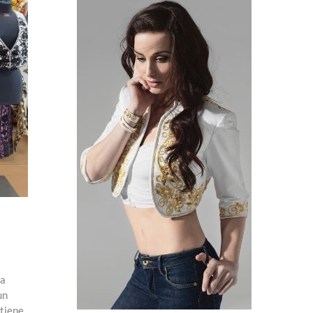
na
un
 tiene