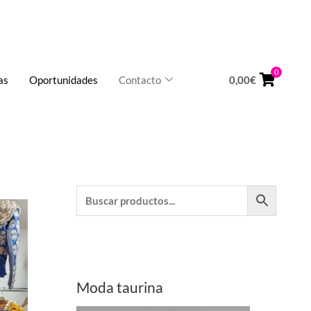
HORARIO:
Lunes a Viernes de 10 a 14h
0
as
Oportunidades
Contacto
0,00
€
Moda taurina