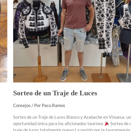
Sorteo de un Traje de Luces
Consejos
/ Por
Paco Ramos
Sorteo de un Traje de Luces Blanco y Azabache en Vinuesa: u
oportunidad única para los aficionados taurinos
Sorteo de 
traje de luces totalmente nuevo La pasión por la tauromaquia