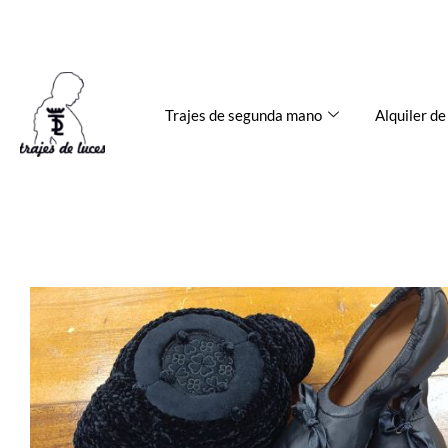
Ir
624 678 964
trajesdeluces@gmail.com
al
contenido
Trajes de segunda mano
Alquiler de
Fajín
y
Corbatín
de
Torero