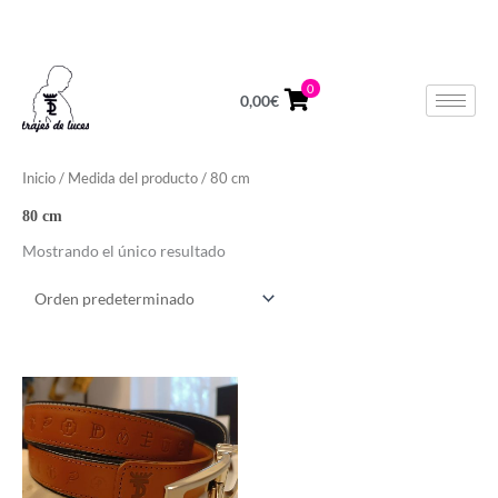
Ir
624 678 964
Lunes a Viernes de 10 a 14h
al
contenido
0
0,00
€
Inicio
/ Medida del producto / 80 cm
80 cm
Mostrando el único resultado