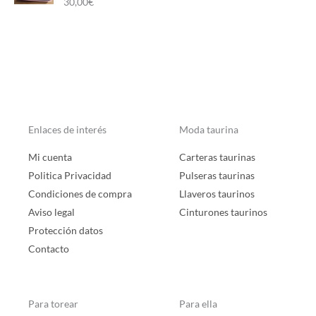
Valorado con
30,00
€
5.00
de 5
Enlaces de interés
Moda taurina
Mi cuenta
Carteras taurinas
Politica Privacidad
Pulseras taurinas
Condiciones de compra
Llaveros taurinos
Aviso legal
Cinturones taurinos
Protección datos
Contacto
Para torear
Para ella