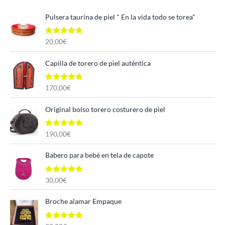
Pulsera taurina de piel " En la vida todo se torea"
Valorado con
20,00
€
5.00
de 5
Capilla de torero de piel auténtica
Valorado con
170,00
€
5.00
de 5
Original bolso torero costurero de piel
Valorado con
190,00
€
5.00
de 5
Babero para bebé en tela de capote
Valorado con
30,00
€
5.00
de 5
Broche alamar Empaque