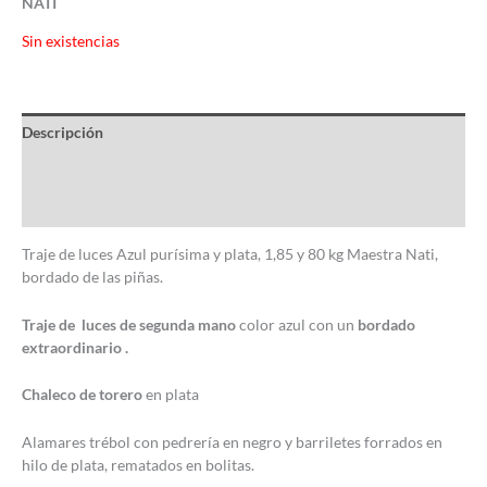
NATI
Sin existencias
Descripción
Información adicional
Valoraciones (0)
Traje de luces Azul purísima y plata, 1,85 y 80 kg Maestra Nati,
bordado de las piñas.
Traje de luces de segunda mano
color azul con un
bordado
extraordinario .
Chaleco de torero
en plata
Alamares trébol con pedrería en negro y barriletes forrados en
hilo de plata, rematados en bolitas.