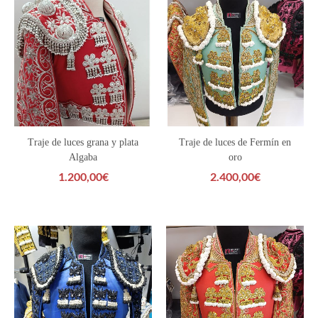
Traje de luces grana y plata
Traje de luces de Fermín en
Algaba
oro
1.200,00
€
2.400,00
€