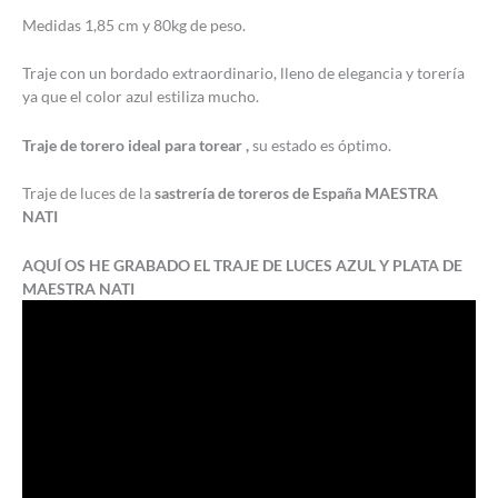
Medidas 1,85 cm y 80kg de peso.
Traje con un bordado extraordinario, lleno de elegancia y torería
ya que el color azul estiliza mucho.
Traje de torero ideal para torear ,
su estado es óptimo.
Traje de luces de la
sastrería de toreros de España MAESTRA
NATI
AQUÍ OS HE GRABADO EL TRAJE DE LUCES AZUL Y PLATA DE
MAESTRA NATI