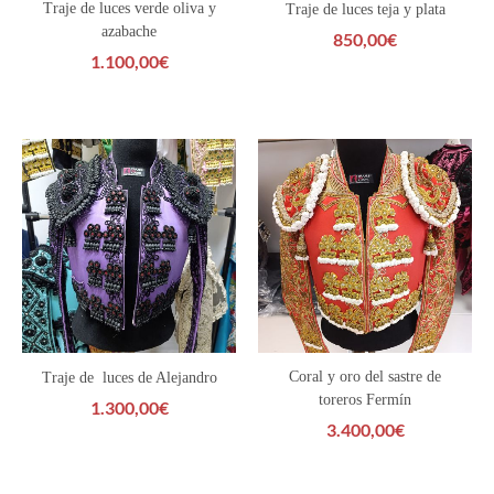
Traje de luces verde oliva y
Traje de luces teja y plata
azabache
850,00
€
1.100,00
€
Coral y oro del sastre de
Traje de luces de Alejandro
toreros Fermín
1.300,00
€
3.400,00
€