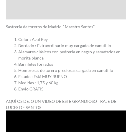
Información adicional
Valoraciones (0)
Sastrería de toreros de Madrid ” Maestro Santos”
Color : Azul Rey
Bordado : Extraordinario muy cargado de canutillo
Alamares clásicos con pedrería en negro y rematados en
morita blanca
Barriletes forrados
Hombreras de torero preciosas cargada en canutillo
Estado : Está MUY BUENO
Medidas : 1,75 y 60 kg
Envio GRATIS
AQUÍ OS DEJO UN VIDEO DE ESTE GRANDIOSO TRAJE DE
LUCES DE SANTOS