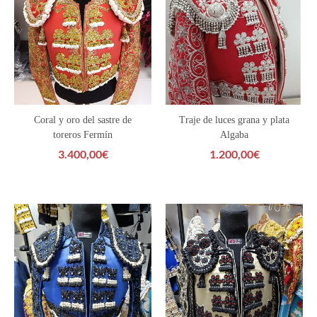
Coral y oro del sastre de
Traje de luces grana y plata
toreros Fermín
Algaba
3.400,00
€
1.200,00
€