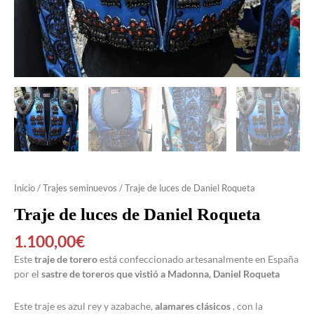
Inicio
/
Trajes seminuevos
/ Traje de luces de Daniel Roqueta
Traje de luces de Daniel Roqueta
1.100,00
€
Este
traje de torero
está confeccionado artesanalmente en España
por el
sastre de toreros que vistió a Madonna, Daniel Roqueta
Este traje es azul rey y azabache,
alamares clásicos
, con la