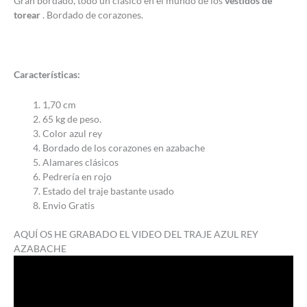
Gran bordado, todo un clásico en el mundo de los
vestidos de
torear
. Bordado de corazones.
Características:
1,70 cm
65 kg de peso.
Color azul rey
Bordado de los corazones en azabache
Alamares clásicos
Pedrería en rojo
Estado del traje bastante usado
Envio Gratis
AQUÍ OS HE GRABADO EL VIDEO DEL TRAJE AZUL REY
AZABACHE