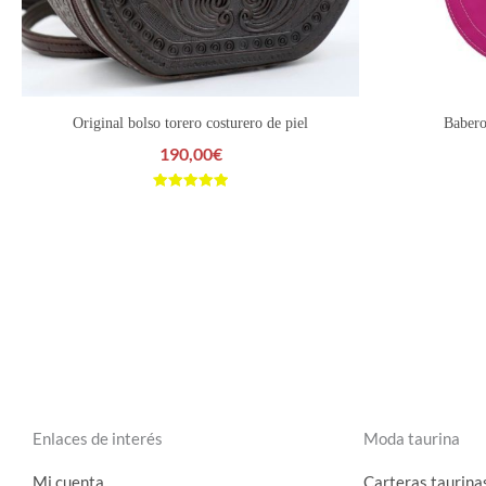
Original bolso torero costurero de piel
Babero
190,00
€
Valorado
con
5.00
de 5
Enlaces de interés
Moda taurina
Mi cuenta
Carteras taurina