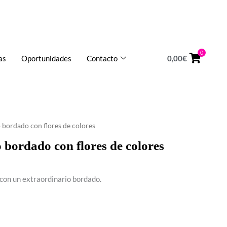
HORARIO:
Lunes a Viernes de 10 a 14h
0
as
Oportunidades
Contacto
0,00
€
 bordado con flores de colores
 bordado con flores de colores
 con un extraordinario bordado.