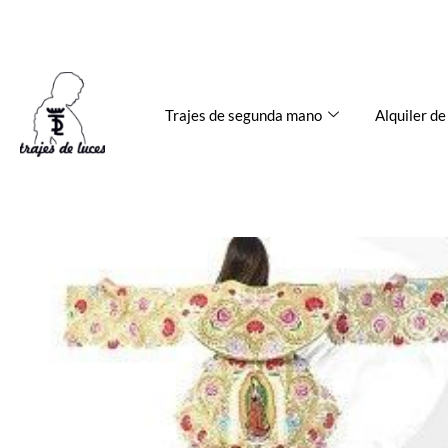
Ir
624 678 964
trajesdeluces@gmail.com
al
contenido
Trajes de segunda mano
Alquiler de