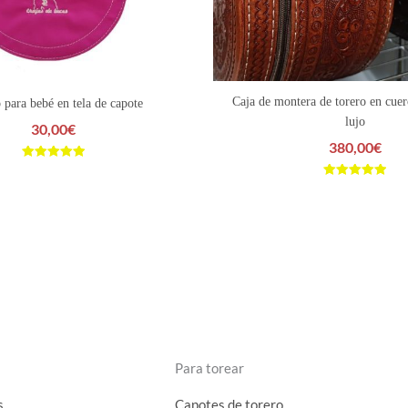
Caja de montera de torero en cuer
 para bebé en tela de capote
lujo
30,00
€
380,00
€
Valorado
con
Valorado
5.00
con
de 5
5.00
de 5
Para torear
s
Capotes de torero