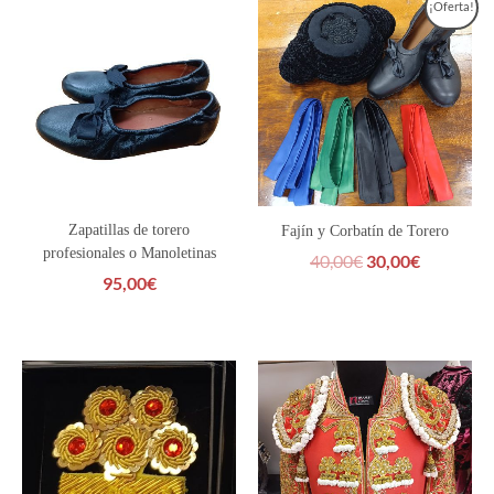
El
El
¡Oferta!
precio
precio
original
actual
era:
es:
40,00€.
30,00€.
Zapatillas de torero
Fajín y Corbatín de Torero
profesionales o Manoletinas
40,00
€
30,00
€
95,00
€