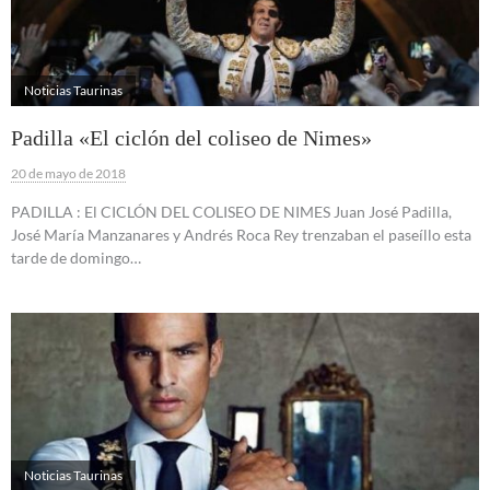
Noticias Taurinas
Padilla «El ciclón del coliseo de Nimes»
20 de mayo de 2018
PADILLA : El CICLÓN DEL COLISEO DE NIMES Juan José Padilla,
José María Manzanares y Andrés Roca Rey trenzaban el paseíllo esta
tarde de domingo…
Noticias Taurinas