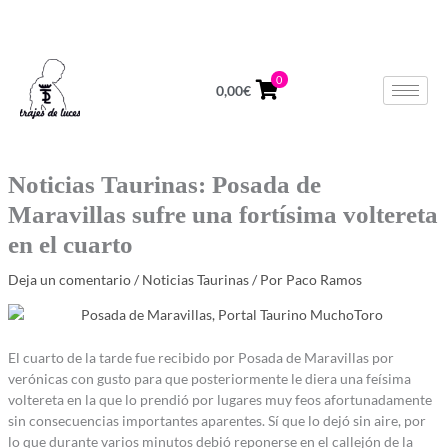
Ir
624 678 964
Lunes a Viernes de 10 a 14h
al
contenido
0
0,00
€
Noticias Taurinas: Posada de
Maravillas sufre una fortísima voltereta
en el cuarto
Deja un comentario
/
Noticias Taurinas
/ Por
Paco Ramos
El cuarto de la tarde fue recibido por Posada de Maravillas por
verónicas con gusto para que posteriormente le diera una feísima
voltereta en la que lo prendió por lugares muy feos afortunadamente
sin consecuencias importantes aparentes. Sí que lo dejó sin aire, por
lo que durante varios minutos debió reponerse en el callejón de la